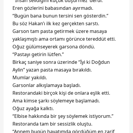
“’İnsan sevdiğini küçük düşürmez’ derdi.”
Eren gözlerini babasından ayırmadı.
“Bugün bana bunun tersini sen gösterdin.”
Bu söz Hakan’ı ilk kez gerçekten sarstı.
Garson tam pasta getirmek üzere masaya
yaklaşmıştı ama ortamı görünce tereddüt etti.
Oğuz gülümseyerek garsona döndü.
“Pastayı getirin lütfen.”
Birkaç saniye sonra üzerinde “İyi ki Doğdun
Aylin” yazan pasta masaya bırakıldı.
Mumlar yakıldı.
Garsonlar alkışlamaya başladı.
Restorandaki birçok kişi de onlara eşlik etti.
Ama kimse şarkı söylemeye başlamadı.
Oğuz ayağa kalktı.
“Elbise hakkında bir şey söylemek istiyorum.”
Restoranda tam bir sessizlik oluştu.
“Annem bugün hayatımda gördüğüm en zarif