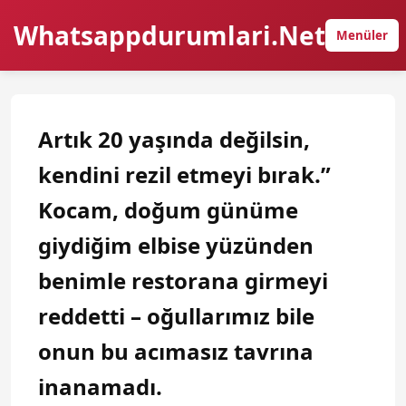
Whatsappdurumlari.Net
Menüler
Artık 20 yaşında değilsin,
kendini rezil etmeyi bırak.”
Kocam, doğum günüme
giydiğim elbise yüzünden
benimle restorana girmeyi
reddetti – oğullarımız bile
onun bu acımasız tavrına
inanamadı.