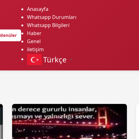
Anasayfa
Whatsapp Durumları
Whatsapp Bilgileri
Haber
Menüler
Genel
iletişim
Türkçe
▼