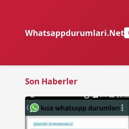
Whatsappdurumlari.Net
Son Haberler