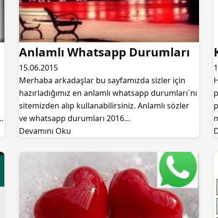
Anlamlı Whatsapp Durumları
15.06.2015
1
Merhaba arkadaşlar bu sayfamızda sizler için
H
hazırladığımız en anlamlı whatsapp durumları`nı
p
sitemizden alıp kullanabilirsiniz. Anlamlı sözler
p
a…
ve whatsapp durumları 2016…
m
Devamını Oku
D