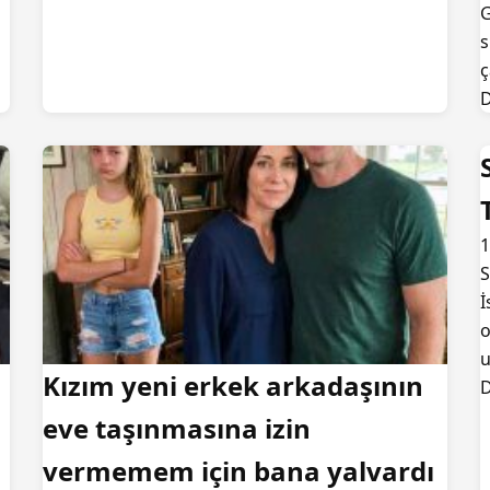
G
s
ç
D
1
S
İ
o
Kızım yeni erkek arkadaşının
D
eve taşınmasına izin
vermemem için bana yalvardı