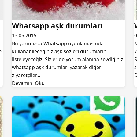
Whatsapp aşk durumları
13.05.2015
0
Bu yazımızda Whatsapp uygulamasında
M
el
kullanabileceğiniz aşk sözleri durumlarını
W
listeleyeceğiz. Sizler de yorum alanına sevdiğiniz
S
whatsapp aşk durumları yazarak diğer
s
ziyaretçiler…
D
Devamını Oku