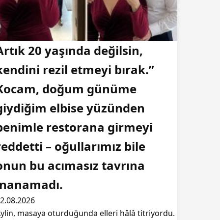
Artık 20 yaşında değilsin,
kendini rezil etmeyi bırak.”
Kocam, doğum günüme
giydiğim elbise yüzünden
benimle restorana girmeyi
reddetti – oğullarımız bile
onun bu acımasız tavrına
inanamadı.
2.08.2026
ylin, masaya oturduğunda elleri hâlâ titriyordu.