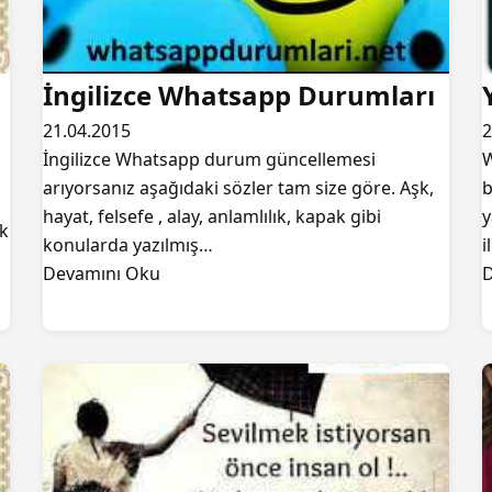
İngilizce Whatsapp Durumları
21.04.2015
2
İngilizce Whatsapp durum güncellemesi
W
arıyorsanız aşağıdaki sözler tam size göre. Aşk,
b
hayat, felsefe , alay, anlamlılık, kapak gibi
y
ok
konularda yazılmış…
i
Devamını Oku
D